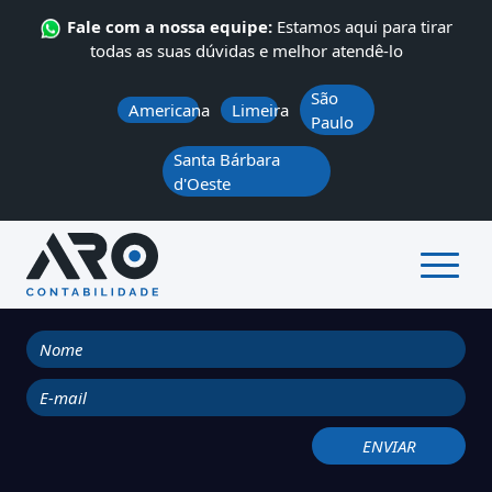
Fale com a nossa equipe:
Estamos aqui para tirar
todas as suas dúvidas e melhor atendê-lo
São
Americana
Limeira
Paulo
Santa Bárbara
d'Oeste
ÁREA DO CLIENTE
QUEM SOMOS
SERVIÇOS
CONTATO
NOTÍCIAS
ARO News