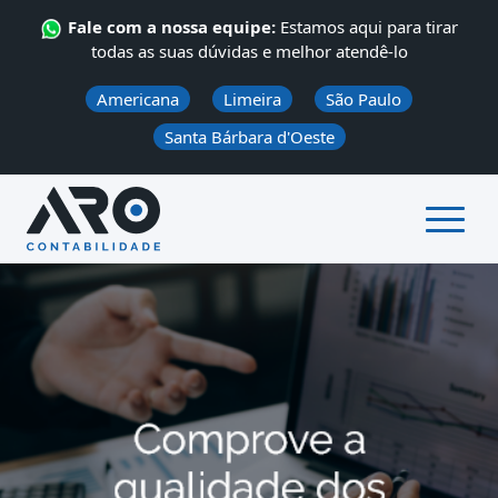
Fale com a nossa equipe:
Estamos aqui para tirar
todas as suas dúvidas e melhor atendê-lo
Americana
Limeira
São Paulo
Santa Bárbara d'Oeste
ÁREA DO CLIENTE
QUEM SOMOS
SERVIÇOS
CONTATO
NOTÍCIAS