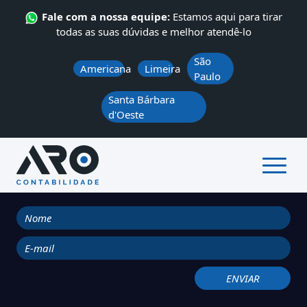
Fale com a nossa equipe:
Estamos aqui para tirar
todas as suas dúvidas e melhor atendê-lo
São
Americana
Limeira
Paulo
Santa Bárbara
d'Oeste
ÁREA DO CLIENTE
QUEM SOMOS
SERVIÇOS
CONTATO
NOTÍCIAS
ARO News