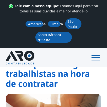
Fale com a nossa equipe:
Estamos aqui para tirar
todas as suas dúvidas e melhor atendê-lo
São
Americana
Limeira
Paulo
Santa Bárbara
d'Oeste
ÁREA DO CLIENTE
QUEM SOMOS
SERVIÇOS
CONTATO
NOTÍCIAS
Conheça as categorias
trabalhistas na hora
de contratar