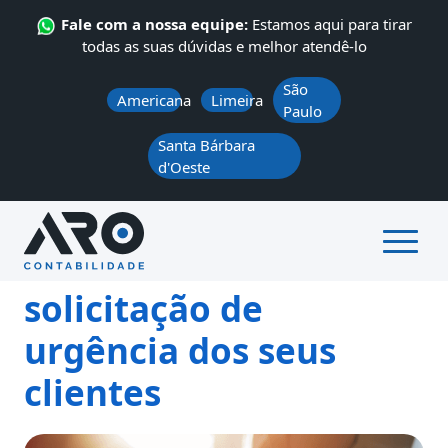
Fale com a nossa equipe:
Estamos aqui para tirar
todas as suas dúvidas e melhor atendê-lo
São
Americana
Limeira
Paulo
Santa Bárbara
d'Oeste
ÁREA DO CLIENTE
QUEM SOMOS
SERVIÇOS
CONTATO
NOTÍCIAS
Como atender
solicitação de
urgência dos seus
clientes